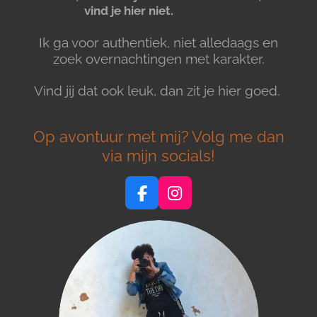
vind je hier niet.
Ik ga voor authentiek, niet alledaags en
zoek overnachtingen met karakter.
Vind jij dat ook leuk, dan zit je hier goed.
Op avontuur met mij? Volg me dan
via mijn socials!
F
I
a
n
c
s
e
t
b
a
o
g
o
r
k
a