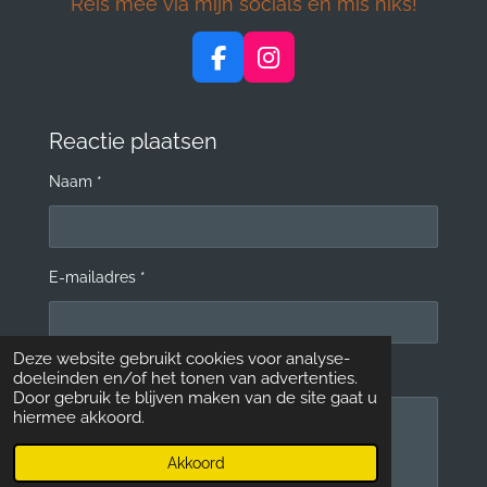
Reis mee via mijn socials en mis niks!
F
I
a
n
c
s
e
t
Reactie plaatsen
b
a
Naam *
o
g
o
r
k
a
m
E-mailadres *
Deze website gebruikt cookies voor analyse-
Bericht *
doeleinden en/of het tonen van advertenties.
Door gebruik te blijven maken van de site gaat u
hiermee akkoord.
Akkoord