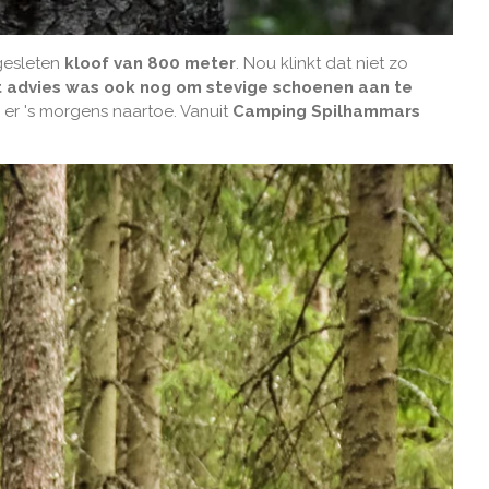
tgesleten
kloof van 800 meter
. Nou klinkt dat niet zo
 advies was ook nog om stevige schoenen aan te
er 's morgens naartoe. Vanuit
Camping Spilhammars