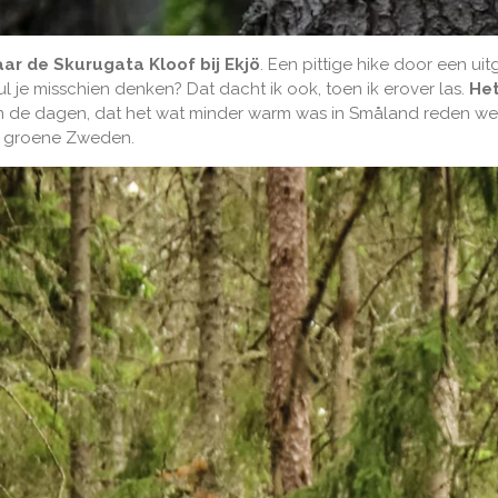
ar de Skurugata Kloof bij Ekjö
. Een pittige hike door een ui
zul je misschien denken? Dat dacht ik ook, toen ik erover las.
Het
 de dagen, dat het wat minder warm was in Småland reden we 
ie groene Zweden.