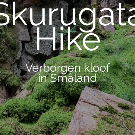
Skurugat
Hike
Verborgen kloof
in Småland