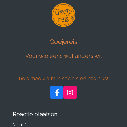
Goejereis
Voor wie eens wat anders wil
Reis mee via mijn socials en mis niks!
F
I
a
n
c
s
e
t
Reactie plaatsen
b
a
Naam *
o
g