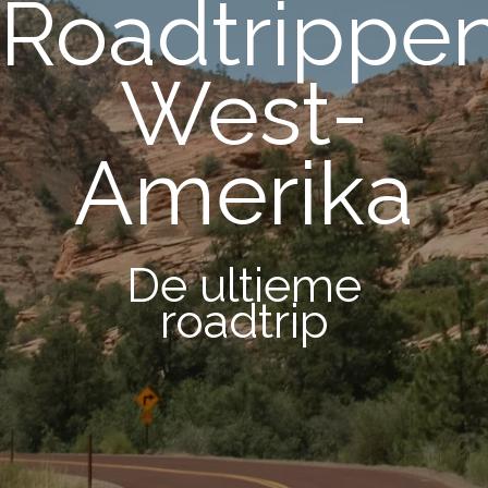
Roadtrippe
West-
Amerika
De ultieme
roadtrip