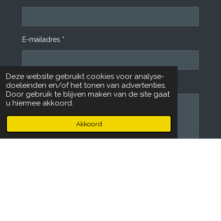
o
r
k
a
m
E-mailadres *
Deze website gebruikt cookies voor analyse-
Bericht *
doeleinden en/of het tonen van advertenties.
Door gebruik te blijven maken van de site gaat
u hiermee akkoord.
Akkoord
Verstuur reactie
Reacties
Er zijn geen reacties geplaatst.