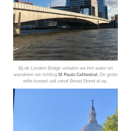
Bij de Londen Bridge verlaten we het water en
wandelen we richting
St Pauls Cathedral
. De grote
witte koepel valt vanaf Bread Street al op.