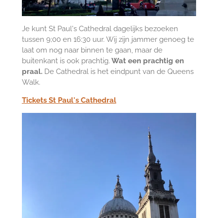
Je kunt St Paul's Cathedral dagelijks bezoeken
tussen 9;00 en 16:30 uur. Wij zijn jammer genoeg te
laat om nog naar binnen te gaan, maar de
buitenkant is ook prachtig.
Wat een prachtig en
praal.
De Cathedral is het eindpunt van de Queens
Walk.
Tickets St Paul's Cathedral