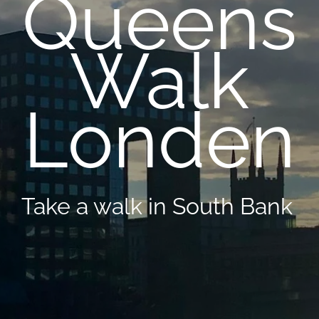
Queens
Walk
Londen
Take a walk in South Bank