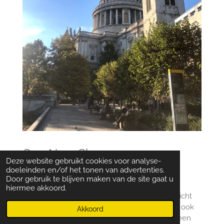
One New Change
Deze website gebruikt cookies voor analyse-
doeleinden en/of het tonen van advertenties.
One New Change is een nieuw shopping en
Door gebruik te blijven maken van de site gaat u
kantorencomplex naast St Paul's Cathedral.
hiermee akkoord.
Waarom zou je hierheen willen? Nou, het uitzicht
vanaf het Roof Terrace is waanzinnig mooi en ook
Akkoord
nog eens gratis. Dat is prettig voor als je met een