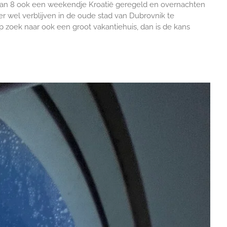
an 8 ook een weekendje Kroatië geregeld en overnachten
 er wel verblijven in de oude stad van Dubrovnik te
 zoek naar ook een groot vakantiehuis, dan is de kans