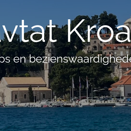
vtat Kroa
ips en bezienswaardighed