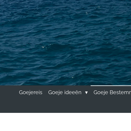
Goejereis
Goeje ideeën
Goeje Bestem