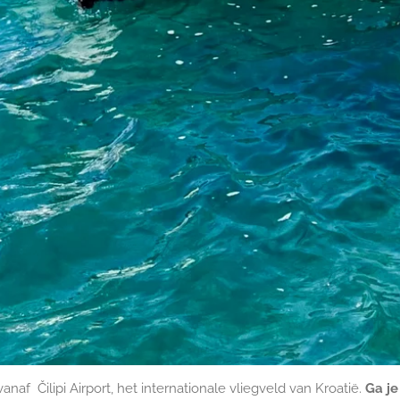
 vanaf
Čilipi Airport, het internationale vliegveld van Kroatië.
Ga je