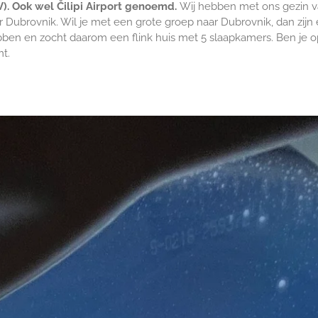
). Ook wel Čilipi Airport genoemd.
Wij hebben met ons gezin v
er Dubrovnik. Wil je met een grote groep naar Dubrovnik, dan zijn
bben en zocht daarom een flink huis met 5 slaapkamers. Ben je op
mt.