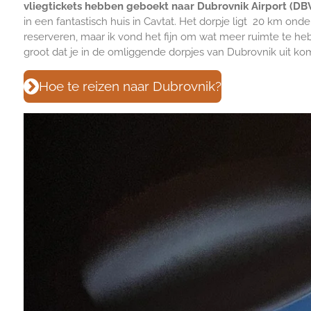
vliegtickets hebben geboekt naar Dubrovnik Airport (DBV
in een fantastisch huis in Cavtat. Het dorpje ligt 20 km ond
reserveren, maar ik vond het fijn om wat meer ruimte te he
groot dat je in de omliggende dorpjes van Dubrovnik uit ko
Hoe te reizen naar Dubrovnik?