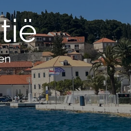
tië
en