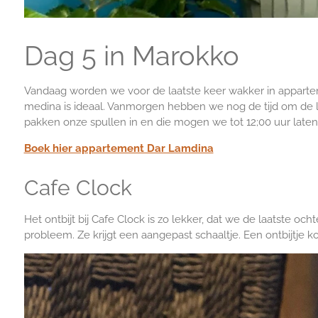
Dag 5 in Marokko
Vandaag worden we voor de laatste keer wakker in appart
medina is ideaal. Vanmorgen hebben we nog de tijd om de 
pakken onze spullen in en die mogen we tot 12;00 uur laten 
Boek hier appartement Dar Lamdina
Cafe Clock
Het ontbijt bij Cafe Clock is zo lekker, dat we de laatste oc
probleem. Ze krijgt een aangepast schaaltje. Een ontbijtje ko