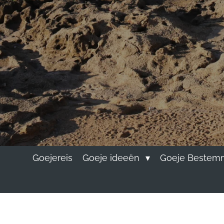
Goejereis
Goeje ideeën
Goeje Bestem