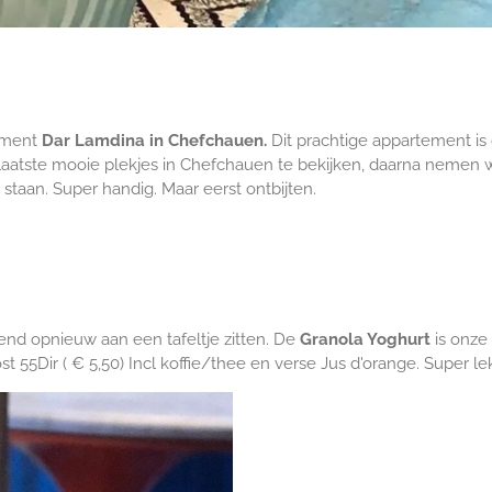
ement
Dar Lamdina in Chefchauen.
Dit prachtige appartement is
laatste mooie plekjes in Chefchauen te bekijken, daarna neme
staan. Super handig. Maar eerst ontbijten.
htend opnieuw aan een tafeltje zitten. De
Granola Yoghurt
is onze 
st 55Dir ( € 5,50) Incl koffie/thee en verse Jus d'orange. Super le