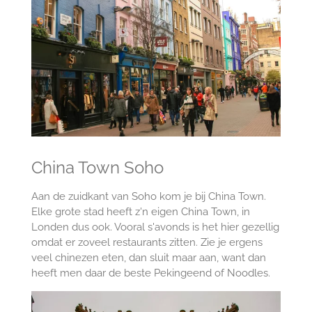
China Town Soho
Aan de zuidkant van Soho kom je bij China Town.
Elke grote stad heeft z'n eigen China Town, in
Londen dus ook. Vooral s'avonds is het hier gezellig
omdat er zoveel restaurants zitten. Zie je ergens
veel chinezen eten, dan sluit maar aan, want dan
heeft men daar de beste Pekingeend of Noodles.