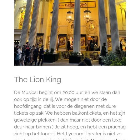
The Lion King
De Musical begint om 20:00 uur, en we staan dan
ook op tijd in de rij. We mogen niet door de
hoofdingang; dat is voor de diegenen met dure
tickets op zak. We hebben balkontickets, en het zijn
geweldige plekken. ( dan maar niet door een luxe
deur naar binnen ) Je zit hoog, en hebt een prachtig
zicht op het toneel. Het Lyceum Theater is niet zo