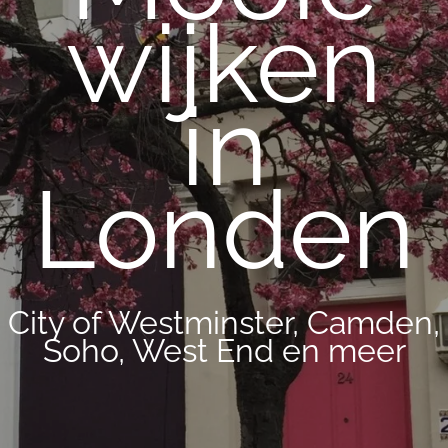
wijken
in
Londen
City of Westminster, Camden,
Soho, West End en meer