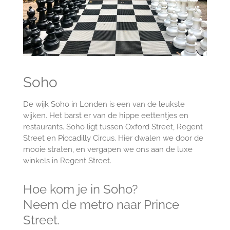
Soho
De wijk Soho in Londen is een van de leukste
wijken. Het barst er van de hippe eettentjes en
restaurants. Soho ligt tussen Oxford Street, Regent
Street en Piccadilly Circus. Hier dwalen we door de
mooie straten, en vergapen we ons aan de luxe
winkels in Regent Street.
Hoe kom je in Soho?
Neem de metro naar Prince
Street.