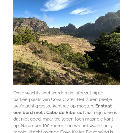
Onverwachts snel worden we afgezet bij de
parkeerplaats van Cova Crater. Het is een beetje
twijfelachtig welke kant we op moeten.
Er staat
een bord met : Cabo de Ribeira.
Naar mijn idee is
dat niet goed, maar we lopen toch maar die kant
op. Na amper 100 meter zien we het waanzinnig
mooie uitzicht over de Cova Krater. De ronding is