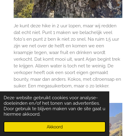
Je kunt deze hike in 2 uur lopen, maar wij redden
dat echt niet. Punt 1 maken we belachelijk veel
foto's en punt 2 ben ik niet zo snel. Na ruim 1,5 uur
zijn we net over de helft en komen we een
kraampje tegen, waar fruit en drinken wordt
verkocht. Dat komt mooi uit, want Arjan begint trek
te krijgen. Alleen water is toch net te weinig. De
verkoper heeft ook een soort eigen gemaakt
bounty, maar dan anders. Kokos, met citroensap en
suiker. Een megasuikerbom, maar o zo lekker.
Deze website gebruikt cookies voor analyse-
doeleinden en/of het tonen van advertenties.
Door gebruik te blijven maken van de site gaat u
hiermee akkoord.
Akkoord