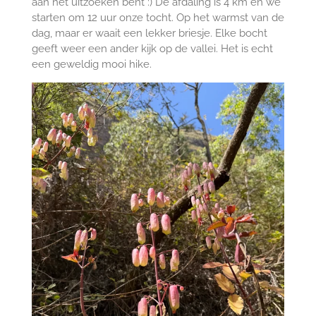
aan het uitzoeken bent :) De afdaling is 4 km en we
starten om 12 uur onze tocht. Op het warmst van de
dag, maar er waait een lekker briesje. Elke bocht
geeft weer een ander kijk op de vallei. Het is echt
een geweldig mooi hike.