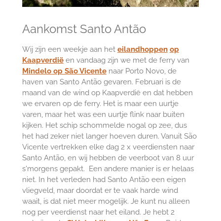
Aankomst Santo Antão
Wij zijn een weekje aan het
eilandhoppen
op
Kaapverdië
en vandaag zijn we met de ferry van
Mindelo op São Vicente
naar Porto Novo, de
haven van Santo Antão gevaren. Februari is de
maand van de wind op Kaapverdië en dat hebben
we ervaren op de ferry. Het is maar een uurtje
varen, maar het was een uurtje flink naar buiten
kijken. Het schip schommelde nogal op zee, dus
het had zeker niet langer hoeven duren. Vanuit São
Vicente vertrekken elke dag 2 x veerdiensten naar
Santo Antão, en wij hebben de veerboot van 8 uur
s'morgens gepakt. Een andere manier is er helaas
niet. In het verleden had Santo Antão een eigen
vliegveld, maar doordat er te vaak harde wind
waait, is dat niet meer mogelijk. Je kunt nu alleen
nog per veerdienst naar het eiland. Je hebt 2