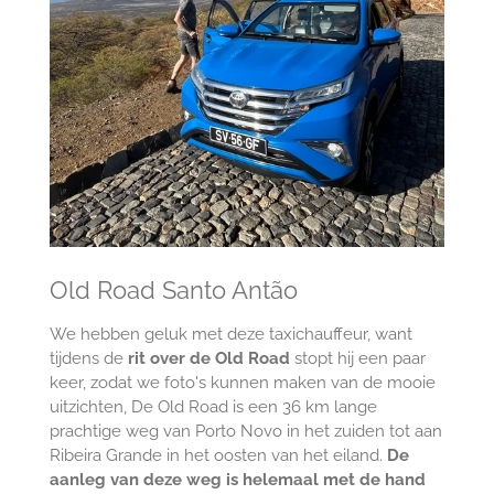
Old Road Santo Antão
We hebben geluk met deze taxichauffeur, want
tijdens de
rit over de Old Road
stopt hij een paar
keer, zodat we foto's kunnen maken van de mooie
uitzichten, De Old Road is een 36 km lange
prachtige weg van Porto Novo in het zuiden tot aan
Ribeira Grande in het oosten van het eiland.
De
aanleg van deze weg is helemaal met de hand