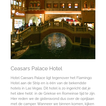
Ceasars Palace Hotel
Hotel Caesars Palace ligt tegenover het Flamingo
Hotel aan de Strip en is één van de bekendste
hotels in Las Vegas. Dit hotel is zo ingericht dat je
het idee hebt in de Griekse en Romeinse tijd te zijn.
Hier reden we de gisteravond dus over de oprijlaan
met de camper. Wanneer we binnen komen, kijken