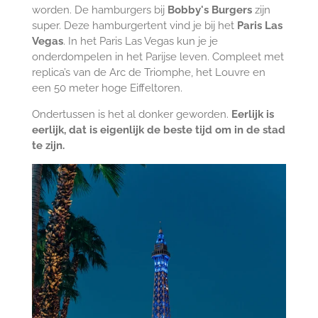
worden. De hamburgers bij
Bobby's Burgers
zijn
super. Deze hamburgertent vind je bij het
Paris Las
Vegas
. In het Paris Las Vegas kun je je
onderdompelen in het Parijse leven.
Compleet met
replica’s van de Arc de Triomphe, het Louvre en
een 50 meter hoge Eiffeltoren.
Ondertussen is het al donker geworden.
Eerlijk is
eerlijk, dat is eigenlijk de beste tijd om in de stad
te zijn.