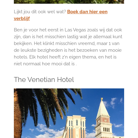
Lijkt jou dit ook wel wat?
Boek dan hier een
verblijf
Ben je voor het eerst in Las Vegas zoals wij dat ook
zijn, dan is het misschien lastig wat je allemaal kunt
bekijken. Het klinkt misschien vreemd, maar 1 van
de leukste bezigheden is het bezoeken van mooie
hotels. Elk hotel heeft z'n eigen thema, en het is
niet normaal hoe mooi dat is .
The Venetian Hotel