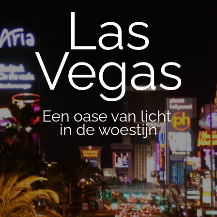
Las
Vegas
Een oase van licht
in de woestijn