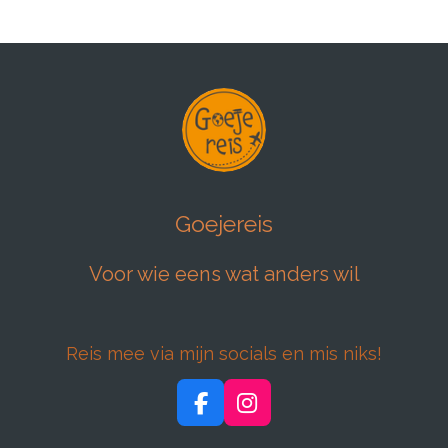
Goejereis
Voor wie eens wat anders wil
Reis mee via mijn socials en mis niks!
F
I
a
n