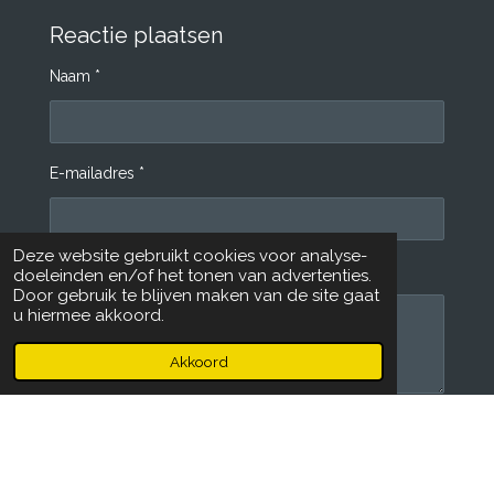
c
s
e
t
Reactie plaatsen
b
a
Naam *
o
g
o
r
k
a
m
E-mailadres *
Deze website gebruikt cookies voor analyse-
Bericht *
doeleinden en/of het tonen van advertenties.
Door gebruik te blijven maken van de site gaat
u hiermee akkoord.
Akkoord
Verstuur reactie