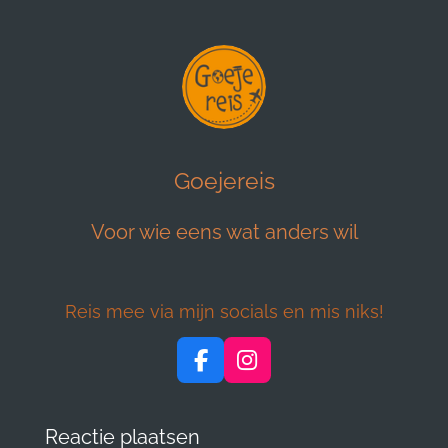
Goejereis
Voor wie eens wat anders wil
Reis mee via mijn socials en mis niks!
F
I
a
n
c
s
e
t
Reactie plaatsen