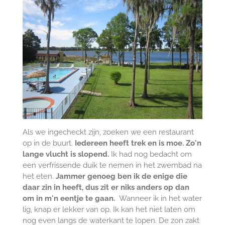
Als we ingecheckt zijn, zoeken we een restaurant
op in de buurt.
Iedereen heeft trek en is moe. Zo'n
lange vlucht is slopend.
Ik had nog bedacht om
een verfrissende duik te nemen in het zwembad na
het eten.
Jammer genoeg ben ik de enige die
daar zin in heeft, dus zit er niks anders op dan
om in m'n eentje te gaan.
Wanneer ik in het water
lig, knap er lekker van op. Ik kan het niet laten om
nog even langs de waterkant te lopen. De zon zakt