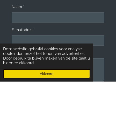
b
a
Naam *
o
g
o
r
k
a
m
E-mailadres *
Deze website gebruikt cookies voor analyse-
Bericht *
doeleinden en/of het tonen van advertenties.
Door gebruik te blijven maken van de site gaat u
hiermee akkoord.
Akkoord
Verstuur reactie
Reacties