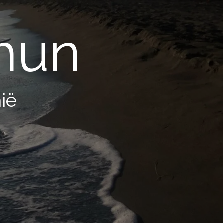
hun
ië