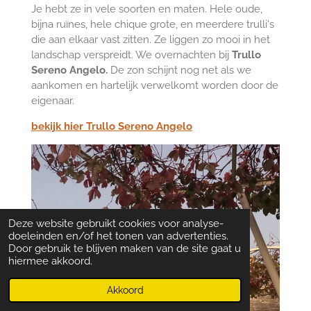
Je hebt ze in vele soorten en maten. Hele oude,
bijna
ruïnes, hele chique grote, en meerdere trulli's
die aan elkaar vast zitten. Ze liggen zo mooi in het
landschap verspreidt. We overnachten bij
Trullo
Sereno Angelo.
De zon schijnt nog net als we
aankomen en hartelijk verwelkomt worden door de
eigenaar.
bekijk hier Trullo Sereno Angelo
Deze website gebruikt cookies voor analyse-
doeleinden en/of het tonen van advertenties.
Door gebruik te blijven maken van de site gaat u
hiermee akkoord.
Akkoord